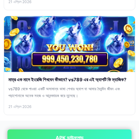
21 এপ্রিল 2026
মাত্র এক মাসে ইংরেজি শিখবেন কীভাবে? vs789 এর এই অ্যাপটি কি ম্যাজিক?
vs789 থেকে পাওয়া একটি অসামান্য ভাষা শেখার অ্যাপ যা আমার দৈনন্দিন জীবন এবং
পড়াশোনাকে অনেক সহজ ও আনন্দদায়ক করে তুলেছে।
21 এপ্রিল 2026
APK ডাউনলোড