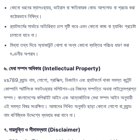
কোনো ধরনের ম্যালওয়্যার, ভাইরাস বা ক্ষতিকারক কোড আপলোড বা প্রচার করা
কঠোরভাবে নিষিদ্ধ।
প্ল্যাটফর্মের সার্ভারে অতিরিক্ত চাপ সৃষ্টি করে এমন কোনো কাজ বা হ্যাকিং প্রচেষ্টা
চালানো যাবে না।
মিথ্যা তথ্য দিয়ে অ্যাকাউন্ট খোলা বা অন্য কোনো ব্যক্তির পরিচয় ধারণ করা
দণ্ডনীয় অপরাধ।
৬. মেধা সম্পদ অধিকার (Intellectual Property)
vs789 ব্র্যান্ড নাম, লোগো, গ্রাফিক্স, ডিজাইন এবং প্ল্যাটফর্মে থাকা সমস্ত কন্টেন্ট
কোম্পানি স্মার্টলিংক সফটওয়্যার সলিউশন-এর নিজস্ব সম্পত্তি অথবা লাইসেন্সপ্রাপ্ত
সম্পদ। বাংলাদেশের কপিরাইট আইন এবং আন্তর্জাতিক মেধা সম্পদ আইন অনুযায়ী
এই সমস্ত বিষয় সংরক্ষিত। আমাদের লিখিত অনুমতি ছাড়া কোনো লোগো বা ব্র্যান্ড
নাম বাণিজ্যিক উদ্দেশ্যে ব্যবহার করা যাবে না।
৭. দায়মুক্তি ও সীমাবদ্ধতা (Disclaimer)