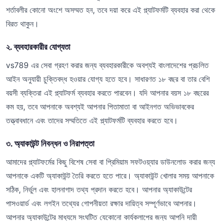
শর্তাবলীর কোনো অংশে অসম্মত হন, তবে দয়া করে এই প্ল্যাটফর্মটি ব্যবহার করা থেকে
বিরত থাকুন।
২. ব্যবহারকারীর যোগ্যতা
vs789 এর সেবা গ্রহণ করার জন্য ব্যবহারকারীকে অবশ্যই বাংলাদেশের প্রচলিত
আইন অনুযায়ী চুক্তিবদ্ধ হওয়ার যোগ্য হতে হবে। সাধারণত ১৮ বছর বা তার বেশি
বয়সী ব্যক্তিরা এই প্ল্যাটফর্ম ব্যবহার করতে পারবেন। যদি আপনার বয়স ১৮ বছরের
কম হয়, তবে আপনাকে অবশ্যই আপনার পিতামাতা বা আইনগত অভিভাবকের
তত্ত্বাবধানে এবং তাদের সম্মতিতে এই প্ল্যাটফর্মটি ব্যবহার করতে হবে।
৩. অ্যাকাউন্ট নিবন্ধন ও নিরাপত্তা
আমাদের প্ল্যাটফর্মের কিছু বিশেষ সেবা বা প্রিমিয়াম সফটওয়্যার ডাউনলোড করার জন্য
আপনাকে একটি অ্যাকাউন্ট তৈরি করতে হতে পারে। অ্যাকাউন্ট খোলার সময় আপনাকে
সঠিক, নির্ভুল এবং হালনাগাদ তথ্য প্রদান করতে হবে। আপনার অ্যাকাউন্টের
পাসওয়ার্ড এবং লগইন তথ্যের গোপনীয়তা রক্ষার দায়িত্ব সম্পূর্ণভাবে আপনার।
আপনার অ্যাকাউন্টের মাধ্যমে সংঘটিত যেকোনো কার্যকলাপের জন্য আপনি দায়ী