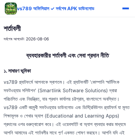
vs789 অফিসিয়াল ✓ সর্বশেষ APK ডাউনলোড
শর্তাবলী
সর্বশেষ আপডেট: 2026-08-06
ব্যবহারকারীর শর্তাবলী এবং সেবা প্রদান নীতি
১. সাধারণ ভূমিকা
vs789 প্ল্যাটফর্মে আপনাকে স্বাগতম। এই প্ল্যাটফর্মটি 'কোম্পানি স্মার্টলিংক
সফটওয়্যার সলিউশন' (Smartlink Software Solutions) দ্বারা
পরিচালিত এবং নিয়ন্ত্রিত, যার প্রধান কার্যালয় চট্টগ্রাম, বাংলাদেশে অবস্থিত।
vs789 একটি বহুমুখী সফটওয়্যার ডাউনলোড এবং ডিস্ট্রিবিউশন প্ল্যাটফর্ম যা মূলত
শিক্ষামূলক ও শেখার অ্যাপ (Educational and Learning Apps)
প্রদানের ওপর গুরুত্বারোপ করে। এই ওয়েবসাইট বা অ্যাপ ব্যবহার করার মাধ্যমে
আপনি আমাদের এই শর্তাবলীর সাথে পূর্ণ একমত পোষণ করছেন। আপনি যদি এই