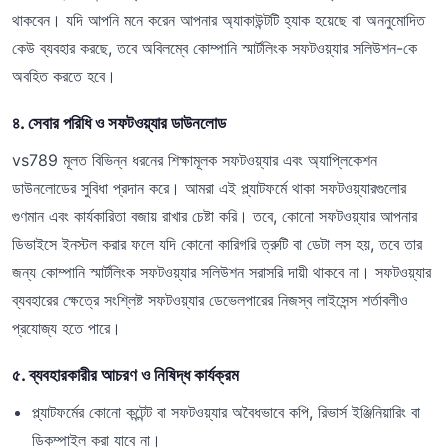
থাকবেন। যদি আপনি মনে করেন আপনার অ্যাকাউন্টটি হ্যাক হয়েছে বা অননুমোদিত
কেউ ব্যবহার করছে, তবে অবিলম্বে কোম্পানি স্মার্টলিংক সফটওয়্যার সলিউশন-কে
অবহিত করতে হবে।
৪. সেবার পরিধি ও সফটওয়্যার ডাউনলোড
vs789 মূলত বিভিন্ন ধরনের শিক্ষামূলক সফটওয়্যার এবং অ্যাপ্লিকেশন
ডাউনলোডের সুবিধা প্রদান করে। আমরা এই প্ল্যাটফর্মে থাকা সফটওয়্যারগুলোর
গুণমান এবং কার্যকারিতা বজায় রাখার চেষ্টা করি। তবে, কোনো সফটওয়্যার আপনার
ডিভাইসে ইনস্টল করার ফলে যদি কোনো কারিগরি ত্রুটি বা ডেটা লস হয়, তবে তার
জন্য কোম্পানি স্মার্টলিংক সফটওয়্যার সলিউশন সরাসরি দায়ী থাকবে না। সফটওয়্যার
ব্যবহারের ক্ষেত্রে সংশ্লিষ্ট সফটওয়্যার ডেভেলপারের নিজস্ব লাইসেন্স শর্তাবলীও
প্রযোজ্য হতে পারে।
৫. ব্যবহারকারীর আচরণ ও নিষিদ্ধ কার্যক্রম
প্ল্যাটফর্মের কোনো কন্টেন্ট বা সফটওয়্যার অবৈধভাবে কপি, রিভার্স ইঞ্জিনিয়ারিং বা
ডিকম্পাইল করা যাবে না।