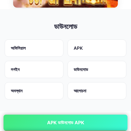
ডাউনলোড
অফিসিয়াল
APK
লগইন
ডাউনলোড
অবস্থান
আলোচনা
APK ডাউনলোড APK