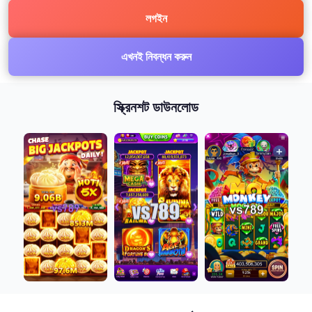
লগইন
এখনই নিবন্ধন করুন
স্ক্রিনশট ডাউনলোড