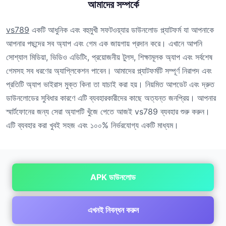
আমাদের সম্পর্কে
vs789
একটি আধুনিক এবং বহুমুখী সফটওয়্যার ডাউনলোড প্ল্যাটফর্ম যা আপনাকে
আপনার পছন্দের সব অ্যাপ এবং গেম এক জায়গায় প্রদান করে। এখানে আপনি
সোশ্যাল মিডিয়া, ভিডিও এডিটিং, প্রয়োজনীয় টুলস, শিক্ষামূলক অ্যাপ এবং সর্বশেষ
গেমসহ সব ধরণের অ্যাপ্লিকেশন পাবেন। আমাদের প্ল্যাটফর্মটি সম্পূর্ণ নিরাপদ এবং
প্রতিটি অ্যাপ ভাইরাস মুক্ত কিনা তা যাচাই করা হয়। নিয়মিত আপডেট এবং দ্রুত
ডাউনলোডের সুবিধার কারণে এটি ব্যবহারকারীদের কাছে অত্যন্ত জনপ্রিয়। আপনার
স্মার্টফোনের জন্য সেরা অ্যাপটি খুঁজে পেতে আজই vs789 ব্যবহার শুরু করুন।
এটি ব্যবহার করা খুবই সহজ এবং ১০০% নির্ভরযোগ্য একটি মাধ্যম।
APK ডাউনলোড
এখনই নিবন্ধন করুন